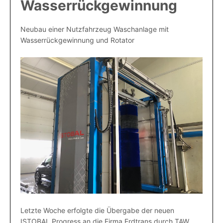
Wasserrückgewinnung
Wasseraufbereitung
Neubau einer Nutzfahrzeug Waschanlage mit
Wasserrückgewinnung und Rotator
Industrie 4.0
Sicherheitssysteme
Anlagenbau
Automation
Referenzen
Ueber Uns
Jobs
Datenschutzerklärung
Letzte Woche erfolgte die Übergabe der neuen
ISTOBAL Progress an die Firma Erdtrans durch TAW