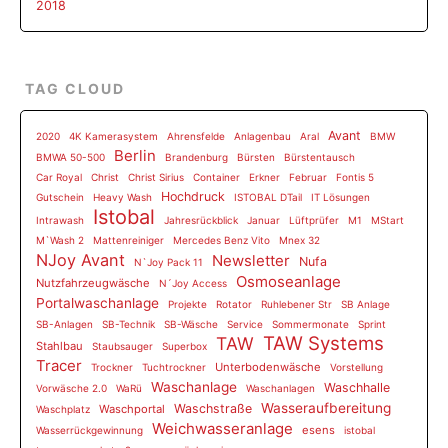
2018
TAG CLOUD
Avant
2020
4K Kamerasystem
Ahrensfelde
Anlagenbau
Aral
BMW
Berlin
BMWA 50-500
Brandenburg
Bürsten
Bürstentausch
Car Royal
Christ
Christ Sirius
Container
Erkner
Februar
Fontis 5
Hochdruck
Gutschein
Heavy Wash
ISTOBAL DTail
IT Lösungen
Istobal
Intrawash
Jahresrückblick
Januar
Lüftprüfer
M1
MStart
M`Wash 2
Mattenreiniger
Mercedes Benz Vito
Mnex 32
NJoy Avant
Newsletter
Nufa
N`Joy Pack 11
Osmoseanlage
Nutzfahrzeugwäsche
N´Joy Access
Portalwaschanlage
Projekte
Rotator
Ruhlebener Str
SB Anlage
SB-Anlagen
SB-Technik
SB-Wäsche
Service
Sommermonate
Sprint
TAW Systems
TAW
Stahlbau
Staubsauger
Superbox
Tracer
Unterbodenwäsche
Trockner
Tuchtrockner
Vorstellung
Waschanlage
Waschhalle
Vorwäsche 2.0
WaRü
Waschanlagen
Wasseraufbereitung
Waschstraße
Waschportal
Waschplatz
Weichwasseranlage
esens
Wasserrückgewinnung
istobal