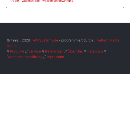
tracer
waschstraße
wasserrückgewinnung
© 1992 - 2026
TAW-Systems.de
- programmiert durch
cryeffect Media
Group
//
Produkte
//
Service
//
Referenzen
//
Über Uns
//
Instagram
//
Datenschutzerklärung
//
Impressum