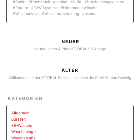
Berlin
Hochdruck
Istobal
Nufa
Nutzfahrzeugwäsche
Rotator
TAW Systems
Unterbodenwäsche
Waschanlage
Wasseraufbereitung
esens
NEUER
Neubau einer 4 Platz ISTOBAL SB Anlage
ÄLTER
Willkommen in der ISTOBAL Familie – diesmal die Shell Station Coswig
KATEGORIEN
Allgemein
Bürsten
SB-Wäsche
Waschanlage
Waschstraße